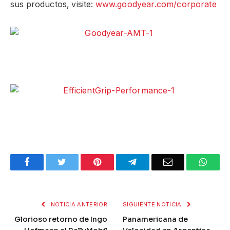
sus productos, visite:
www.goodyear.com/corporate
Facebook
Twitter
Pinterest
Telegram
Email
What
NOTICIA ANTERIOR
SIGUIENTE NOTICIA
Glorioso retorno de Ingo
Panamericana de