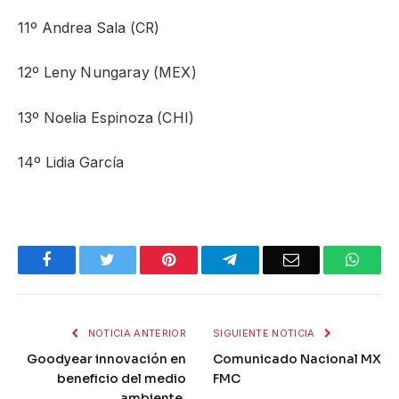
11º Andrea Sala (CR)
12º Leny Nungaray (MEX)
13º Noelia Espinoza (CHI)
14º Lidia García
Facebook
Twitter
Pinterest
Telegram
Email
What
NOTICIA ANTERIOR
SIGUIENTE NOTICIA
Goodyear innovación en
Comunicado Nacional MX
beneficio del medio
FMC
ambiente.