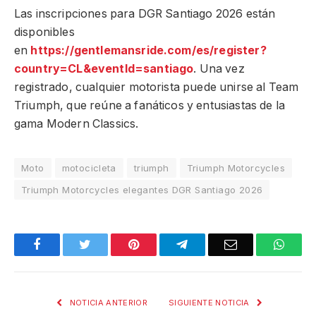
Las inscripciones para DGR Santiago 2026 están
disponibles
en
https://gentlemansride.com/es/register?
country=CL&eventId=santiago
. Una vez
registrado, cualquier motorista puede unirse al Team
Triumph, que reúne a fanáticos y entusiastas de la
gama Modern Classics.
Moto
motocicleta
triumph
Triumph Motorcycles
Triumph Motorcycles elegantes DGR Santiago 2026
Facebook
Twitter
Pinterest
Telegram
Email
What
NOTICIA ANTERIOR
SIGUIENTE NOTICIA