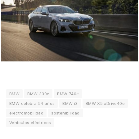
BMW
BMW 330e
BMW 740e
BMW celebra 54 años
BMW i3
BMW X5 xDrive40e
electromobilidad
sostenibilidad
Vehículos eléctricos