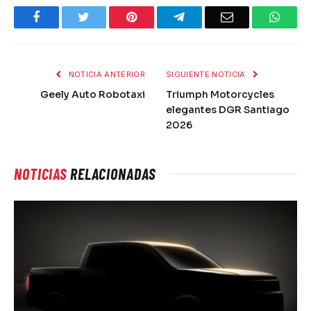
Facebook
Twitter
Pinterest
Telegram
Email
What
NOTICIA ANTERIOR
SIGUIENTE NOTICIA
Geely Auto Robotaxi
Triumph Motorcycles
elegantes DGR Santiago
2026
NOTICIAS
RELACIONADAS