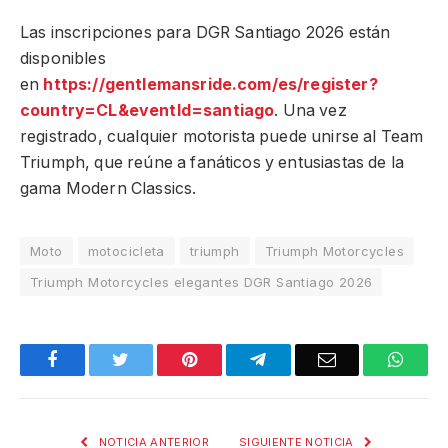
Las inscripciones para DGR Santiago 2026 están
disponibles
en
https://gentlemansride.com/es/register?
country=CL&eventId=santiago
. Una vez
registrado, cualquier motorista puede unirse al Team
Triumph, que reúne a fanáticos y entusiastas de la
gama Modern Classics.
Moto
motocicleta
triumph
Triumph Motorcycles
Triumph Motorcycles elegantes DGR Santiago 2026
Facebook
Twitter
Pinterest
Telegram
Email
What
NOTICIA ANTERIOR
SIGUIENTE NOTICIA