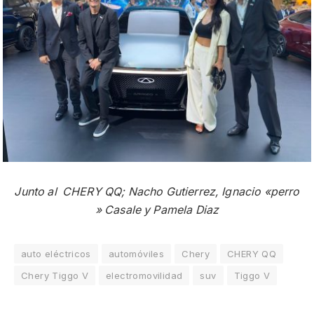
Junto al CHERY QQ; Nacho Gutierrez, Ignacio «perro
» Casale y Pamela Diaz
auto eléctricos
automóviles
Chery
CHERY QQ
Chery Tiggo V
electromovilidad
suv
Tiggo V