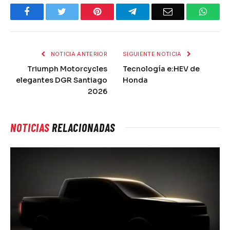
Facebook
Twitter
Pinterest
Telegram
Email
What
NOTICIA ANTERIOR
SIGUIENTE NOTICIA
Triumph Motorcycles
Tecnología e:HEV de
elegantes DGR Santiago
Honda
2026
NOTICIAS
RELACIONADAS