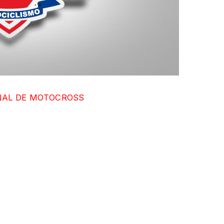
E MOTOCROSS
locación programada para la realización de la
E MOTOCROSS , sufrirá modificación en la
y 15 de Noviembre de 2015.-
nario para el cierre de este importante