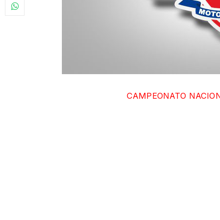
CAMPEONATO NACIONAL D
Nos permitimos informar a ustedes que, la 
última fecha del CAMPEONATO NACIONAL D
que respecta a la ciudad.
Las fechas se mantienen para los días 14 
Comunicaremos a la brevedad el nuevo esce
evento de carácter nacional.