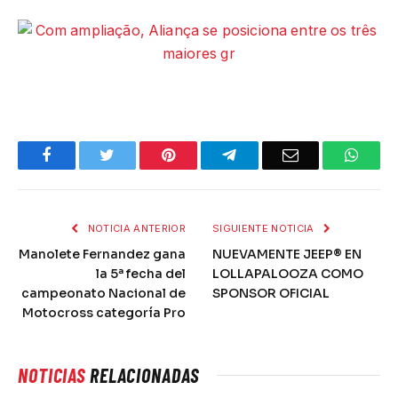
Facebook
Twitter
Pinterest
Telegram
Email
What
NOTICIA ANTERIOR
SIGUIENTE NOTICIA
Manolete Fernandez gana
NUEVAMENTE JEEP® EN
la 5ª fecha del
LOLLAPALOOZA COMO
campeonato Nacional de
SPONSOR OFICIAL
Motocross categoría Pro
NOTICIAS
RELACIONADAS