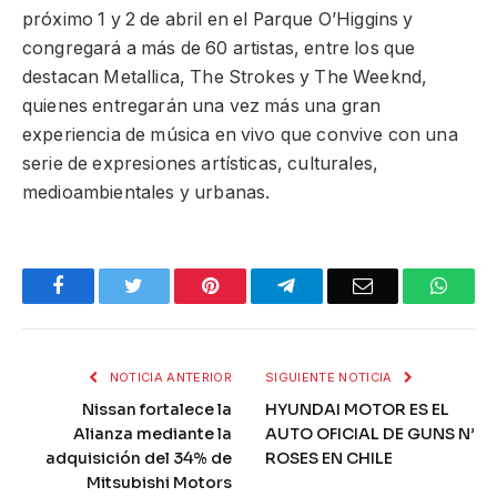
próximo 1 y 2 de abril en el Parque O’Higgins y
congregará a más de 60 artistas, entre los que
destacan Metallica, The Strokes y The Weeknd,
quienes entregarán una vez más una gran
experiencia de música en vivo que convive con una
serie de expresiones artísticas, culturales,
medioambientales y urbanas.
Facebook
Twitter
Pinterest
Telegram
Email
What
NOTICIA ANTERIOR
SIGUIENTE NOTICIA
Nissan fortalece la
HYUNDAI MOTOR ES EL
Alianza mediante la
AUTO OFICIAL DE GUNS N’
adquisición del 34% de
ROSES EN CHILE
Mitsubishi Motors