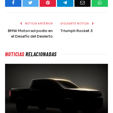
Facebook
Twitter
Pinterest
Telegram
Email
What
NOTICIA ANTERIOR
SIGUIENTE NOTICIA
BMW Motorrad podio en
Triumph Rocket 3
el Desafío del Desierto
NOTICIAS
RELACIONADAS