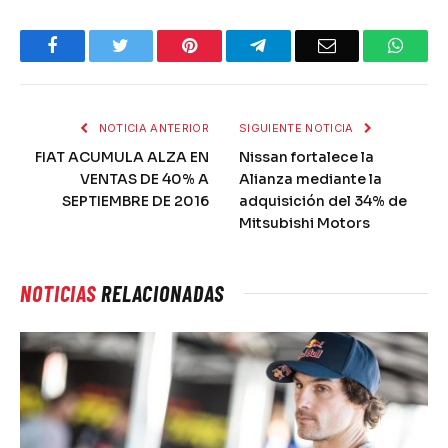
Facebook
Twitter
Pinterest
Telegram
Email
What
NOTICIA ANTERIOR
SIGUIENTE NOTICIA
FIAT ACUMULA ALZA EN
Nissan fortalece la
VENTAS DE 40% A
Alianza mediante la
SEPTIEMBRE DE 2016
adquisición del 34% de
Mitsubishi Motors
NOTICIAS
RELACIONADAS