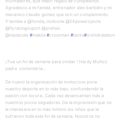
triunfadores, que mejor regalo de cumpleaños.
Agradesco a mi familia, entrenador alex bartolini y mi
mecanico claudio gomez que son un complemento.
Y tambie a @honda_motoone @24powersports
@flyracingsuport @prefisic
@mpdecals
#
makita
#
crossman
#
tactix
#
orshidratation
¡ Fue un fin de semana para olvidar !
Hardy Muñoz
padre comentaría…
De nuevo la organización de motocross pone
nuestro deporte en lo más bajo, confundiendo la
pasión con locura…Cada vez desencantan más a
nuestros pocos seguidores. Da la imprecisión que no
le interesara en lo más mínimo los niños que la
sufrieron toda este fin de semana. Nosotros no