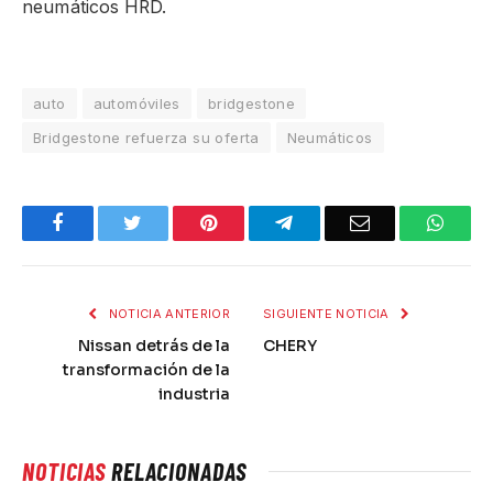
neumáticos HRD.
auto
automóviles
bridgestone
Bridgestone refuerza su oferta
Neumáticos
Facebook
Twitter
Pinterest
Telegram
Email
What
NOTICIA ANTERIOR
SIGUIENTE NOTICIA
Nissan detrás de la
CHERY
transformación de la
industria
NOTICIAS
RELACIONADAS