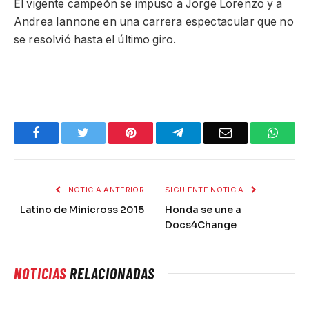
El vigente campeón se impuso a Jorge Lorenzo y a
Andrea Iannone en una carrera espectacular que no
se resolvió hasta el último giro.
Facebook
Twitter
Pinterest
Telegram
Email
What
NOTICIA ANTERIOR
SIGUIENTE NOTICIA
Latino de Minicross 2015
Honda se une a
Docs4Change
NOTICIAS
RELACIONADAS