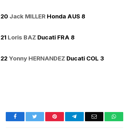
20
Jack MILLER
Honda AUS 8
21
Loris BAZ
Ducati FRA 8
22
Yonny HERNANDEZ
Ducati COL 3
Facebook
Twitter
Pinterest
Telegram
Email
What