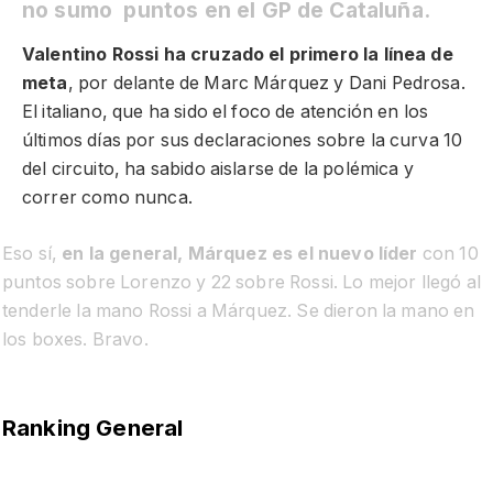
no sumo puntos en el GP de Cataluña.
Valentino Rossi ha cruzado el primero la línea de
meta
, por delante de Marc Márquez y Dani Pedrosa.
El italiano, que ha sido el foco de atención en los
últimos días por sus declaraciones sobre la curva 10
del circuito, ha sabido aislarse de la polémica y
correr como nunca.
Eso sí,
en la general, Márquez es el nuevo líder
con 10
puntos sobre Lorenzo y 22 sobre Rossi. Lo mejor llegó al
tenderle la mano Rossi a Márquez. Se dieron la mano en
los boxes. Bravo.
Ranking General