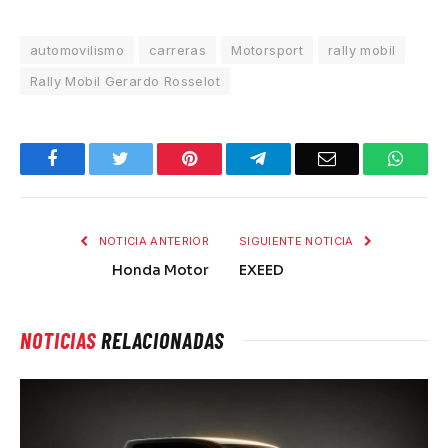
automovilismo
carreras
Motorsport
rally mobil
Rally Mobil Gerardo Rosselot
Facebook
Twitter
Pinterest
Telegram
Email
What
NOTICIA ANTERIOR
SIGUIENTE NOTICIA
Honda Motor
EXEED
NOTICIAS
RELACIONADAS