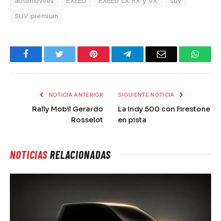
automóviles
EXEED
EXEED LX RX y VX
suv
SUV premium
Facebook
Twitter
Pinterest
Telegram
Email
What
NOTICIA ANTERIOR
SIGUIENTE NOTICIA
Rally Mobil Gerardo
La Indy 500 con Firestone
Rosselot
en pista
NOTICIAS
RELACIONADAS