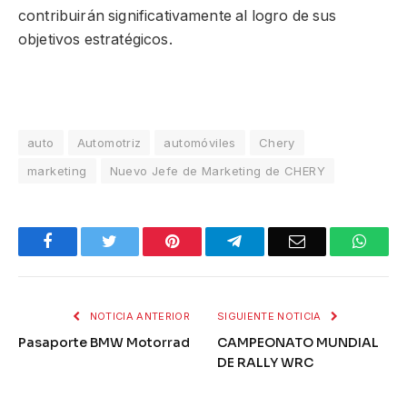
contribuirán significativamente al logro de sus
objetivos estratégicos.
auto
Automotriz
automóviles
Chery
marketing
Nuevo Jefe de Marketing de CHERY
Facebook
Twitter
Pinterest
Telegram
Email
What
NOTICIA ANTERIOR
SIGUIENTE NOTICIA
Pasaporte BMW Motorrad
CAMPEONATO MUNDIAL
DE RALLY WRC