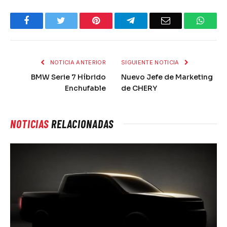
Facebook
Twitter
Pinterest
Telegram
Email
What
NOTICIA ANTERIOR
SIGUIENTE NOTICIA
BMW Serie 7 Híbrido
Nuevo Jefe de Marketing
Enchufable
de CHERY
NOTICIAS
RELACIONADAS