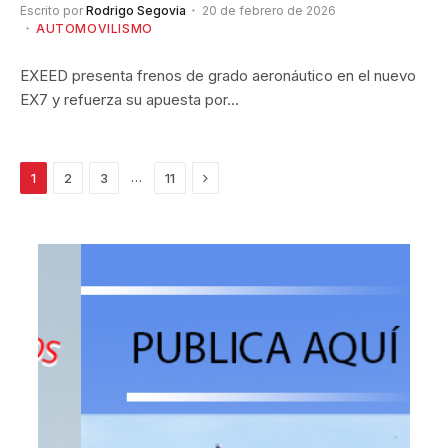
Escrito por
Rodrigo Segovia
20 de febrero de 2026
AUTOMOVILISMO
EXEED presenta frenos de grado aeronáutico en el nuevo
EX7 y refuerza su apuesta por…
Siguiente
…
1
2
3
11