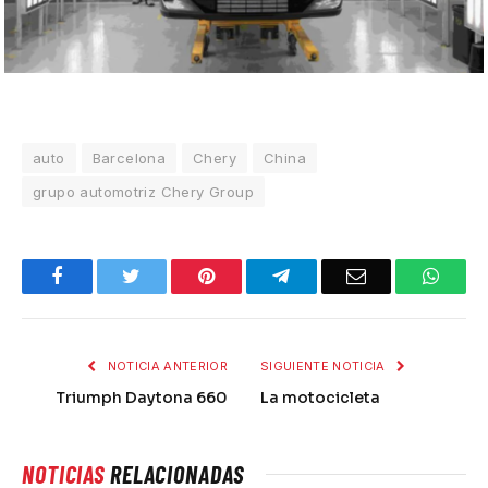
auto
Barcelona
Chery
China
grupo automotriz Chery Group
Facebook
Twitter
Pinterest
Telegram
Email
What
NOTICIA ANTERIOR
SIGUIENTE NOTICIA
Triumph Daytona 660
La motocicleta
NOTICIAS
RELACIONADAS