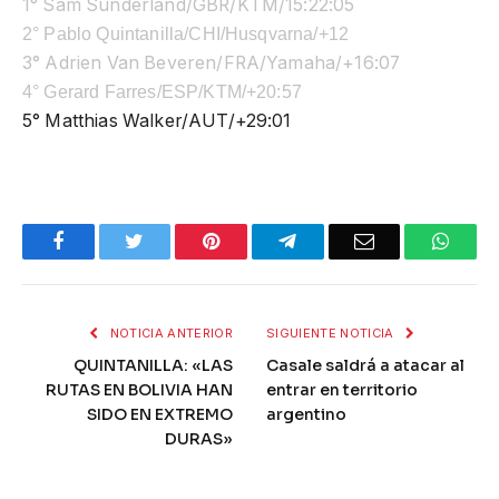
1° Sam Sunderland/GBR/KTM/15:22:05
2° Pablo Quintanilla/CHI/Husqvarna/+12
3° Adrien Van Beveren/FRA/Yamaha/+16:07
4° Gerard Farres/ESP/KTM/+20:57
5° Matthias Walker/AUT/+29:01
Facebook
Twitter
Pinterest
Telegram
Email
What
NOTICIA ANTERIOR
SIGUIENTE NOTICIA
QUINTANILLA: «LAS
Casale saldrá a atacar al
RUTAS EN BOLIVIA HAN
entrar en territorio
SIDO EN EXTREMO
argentino
DURAS»