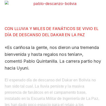
CON LLUVIA Y MILES DE FANÁTICOS SE VIVIO EL
DÍA DE DESCANSO DEL DAKAR EN LA PAZ
«Es cariñosa la gente, nos dieron una tremenda
bienvenida y hasta regalos nos tenían»,
comentó Pablo Quintanilla. La carrera partio hoy
hacia Uyuni.
El esperado día de descanso del Dakar en Bolivia no
han sido tal cual. La lluvia persiste y la masiva
presencia de fanáticos en el campamento base,
instalado en la Escuela Militar de Ingeniería de La Paz,
les han dado poco espacio para el relajo a los