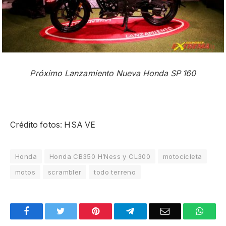
Próximo Lanzamiento Nueva Honda SP 160
Crédito fotos: HSA VE
Honda
Honda CB350 H’Ness y CL300
motocicleta
motos
scrambler
todo terreno
Facebook
Twitter
Pinterest
Telegram
Email
What