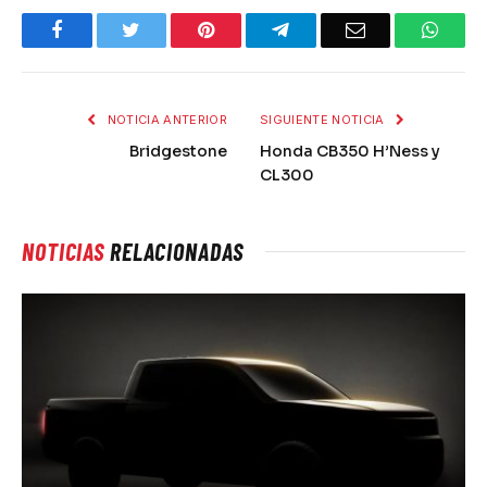
Facebook
Twitter
Pinterest
Telegram
Email
What
NOTICIA ANTERIOR
SIGUIENTE NOTICIA
Bridgestone
Honda CB350 H’Ness y
CL300
NOTICIAS
RELACIONADAS