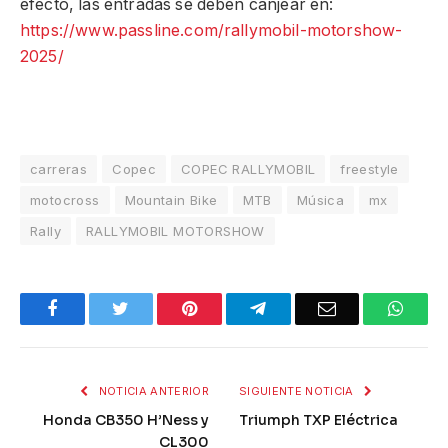
efecto, las entradas se deben canjear en:
https://www.passline.com/rallymobil-motorshow-
2025/
carreras
Copec
COPEC RALLYMOBIL
freestyle
motocross
Mountain Bike
MTB
Música
mx
Rally
RALLYMOBIL MOTORSHOW
Facebook
Twitter
Pinterest
Telegram
Email
What
NOTICIA ANTERIOR
SIGUIENTE NOTICIA
Honda CB350 H’Ness y
Triumph TXP Eléctrica
CL300