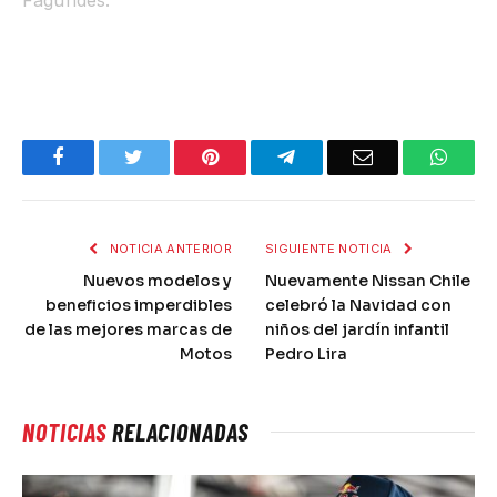
Fagundes.
Facebook
Twitter
Pinterest
Telegram
Email
What
NOTICIA ANTERIOR
SIGUIENTE NOTICIA
Nuevos modelos y
Nuevamente Nissan Chile
beneficios imperdibles
celebró la Navidad con
de las mejores marcas de
niños del jardín infantil
Motos
Pedro Lira
NOTICIAS
RELACIONADAS