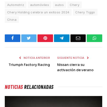
Automotriz
automóviles
autos
Chery
Chery Holding celebra un exitoso 2024
Chery Tiggo
China
Facebook
Twitter
Pinterest
Telegram
Email
What
NOTICIA ANTERIOR
SIGUIENTE NOTICIA
Triumph Factory Racing
Nissan cierra su
activación de verano
NOTICIAS
RELACIONADAS