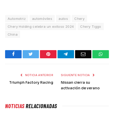
Automotriz
automóviles
autos
Chery
Chery Holding celebra un exitoso 2024
Chery Tiggo
China
Facebook
Twitter
Pinterest
Telegram
Email
What
NOTICIA ANTERIOR
SIGUIENTE NOTICIA
Triumph Factory Racing
Nissan cierra su
activación de verano
NOTICIAS
RELACIONADAS