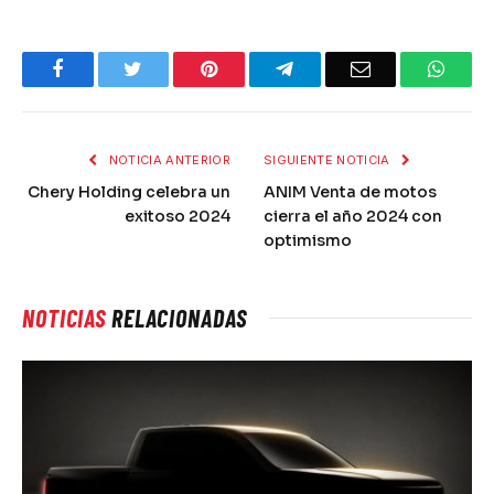
Facebook
Twitter
Pinterest
Telegram
Email
What
NOTICIA ANTERIOR
SIGUIENTE NOTICIA
Chery Holding celebra un
ANIM Venta de motos
exitoso 2024
cierra el año 2024 con
optimismo
NOTICIAS
RELACIONADAS