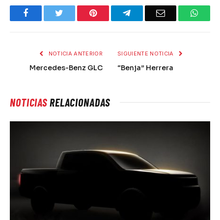
Facebook
Twitter
Pinterest
Telegram
Email
What
NOTICIA ANTERIOR
SIGUIENTE NOTICIA
Mercedes-Benz GLC
“Benja” Herrera
NOTICIAS
RELACIONADAS