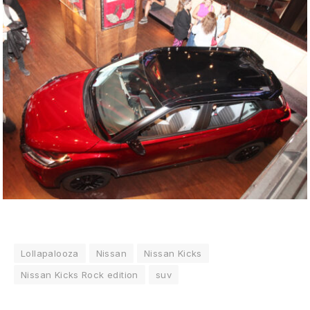
Lollapalooza
Nissan
Nissan Kicks
Nissan Kicks Rock edition
suv