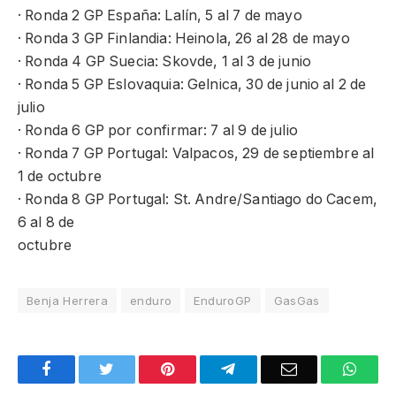
· Ronda 2 GP España: Lalín, 5 al 7 de mayo
· Ronda 3 GP Finlandia: Heinola, 26 al 28 de mayo
· Ronda 4 GP Suecia: Skovde, 1 al 3 de junio
· Ronda 5 GP Eslovaquia: Gelnica, 30 de junio al 2 de
julio
· Ronda 6 GP por confirmar: 7 al 9 de julio
· Ronda 7 GP Portugal: Valpacos, 29 de septiembre al
1 de octubre
· Ronda 8 GP Portugal: St. Andre/Santiago do Cacem,
6 al 8 de
octubre
Benja Herrera
enduro
EnduroGP
GasGas
Facebook
Twitter
Pinterest
Telegram
Email
What