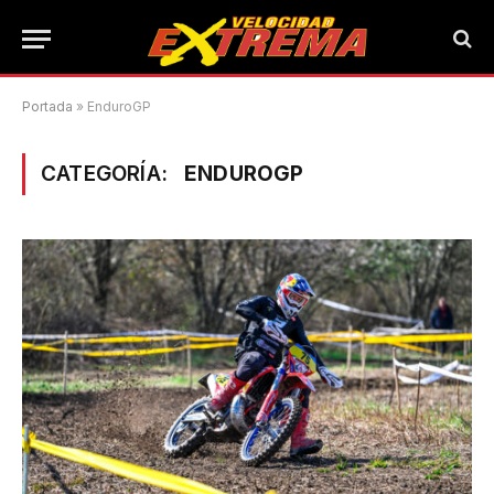
Portada
»
EnduroGP
CATEGORÍA:
ENDUROGP