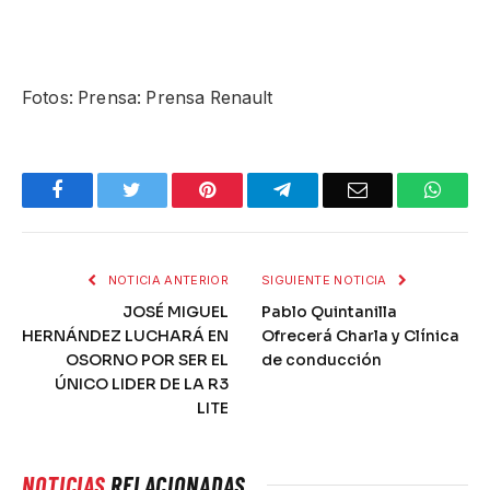
Fotos: Prensa: Prensa Renault
Facebook
Twitter
Pinterest
Telegram
Email
What
NOTICIA ANTERIOR
SIGUIENTE NOTICIA
JOSÉ MIGUEL
Pablo Quintanilla
HERNÁNDEZ LUCHARÁ EN
Ofrecerá Charla y Clínica
OSORNO POR SER EL
de conducción
ÚNICO LIDER DE LA R3
LITE
NOTICIAS
RELACIONADAS