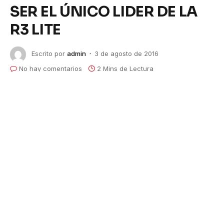
SER EL ÚNICO LIDER DE LA
R3 LITE
Escrito por
admin
3 de agosto de 2016
No hay comentarios
2 Mins de Lectura
JOSÉ MIGUEL HERNÁNDEZ LUCHARÁ EN EL
RALLYMOBIL
DE OSORNO PARA SER EL ÚNICO
LIDER DE LA R3 LITE
-El piloto del auto del rock trabajó mucho la
concentración con meditación y la práctica de