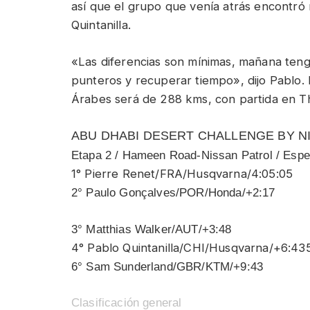
así que el grupo que venía atrás encontró 
Quintanilla.
«Las diferencias son mínimas, mañana ten
punteros y recuperar tiempo», dijo Pablo.
Árabes será de 288 kms, con partida en T
ABU DHABI DESERT CHALLENGE BY N
Etapa 2 / Hameen Road-Nissan Patrol / Esp
1° Pierre Renet/FRA/Husqvarna/4:05:05
2° Paulo Gonçalves/POR/Honda/+2:17
3° Matthias Walker/AUT/+3:48
4° Pablo Quintanilla/CHI/Husqvarna/+6:
435
6° Sam Sunderland/GBR/KTM/+9:43
Clasificación general