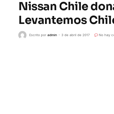
Nissan Chile don
Levantemos Chil
Escrito por
admin
3 de abril de 2017
No hay c
Nissan Chile dona dos NV350 a 
La entrega se realizó en Santa Olga, una d
forestales de enero pasado.