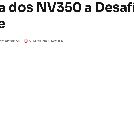
a dos NV350 a Desaf
e
omentarios
2 Mins de Lectura
Desafío Levantemos Chile
e las zonas más afectadas por los incendios