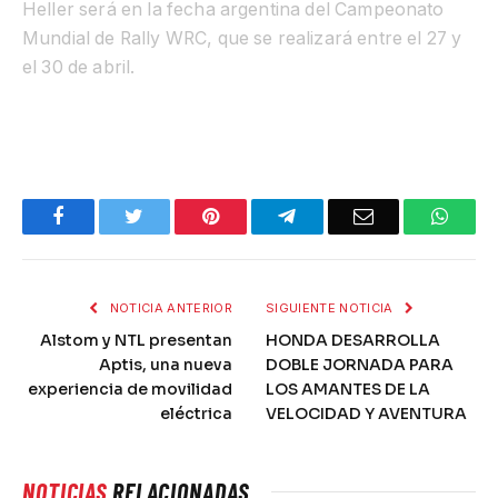
Heller será en la fecha argentina del Campeonato
Mundial de Rally WRC, que se realizará entre el 27 y
el 30 de abril.
Facebook
Twitter
Pinterest
Telegram
Email
What
NOTICIA ANTERIOR
SIGUIENTE NOTICIA
Alstom y NTL presentan
HONDA DESARROLLA
Aptis, una nueva
DOBLE JORNADA PARA
experiencia de movilidad
LOS AMANTES DE LA
eléctrica
VELOCIDAD Y AVENTURA
NOTICIAS
RELACIONADAS