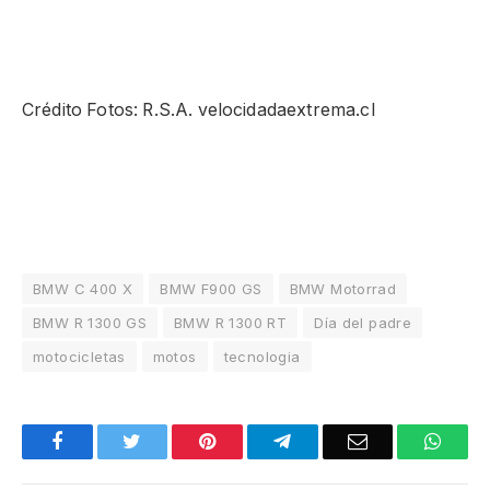
Crédito Fotos: R.S.A. velocidadaextrema.cl
BMW C 400 X
BMW F900 GS
BMW Motorrad
BMW R 1300 GS
BMW R 1300 RT
Día del padre
motocicletas
motos
tecnologia
Facebook
Twitter
Pinterest
Telegram
Email
What