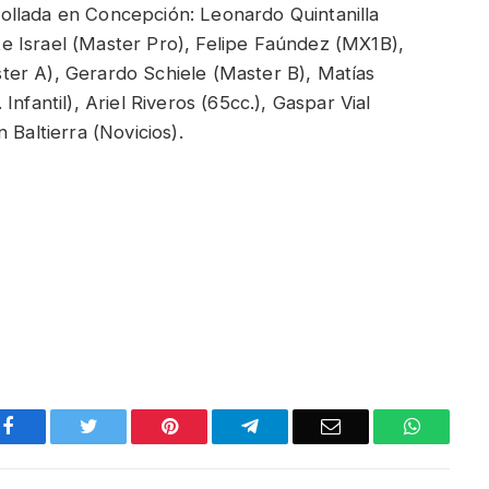
ollada en Concepción: Leonardo Quintanilla
 Israel (Master Pro), Felipe Faúndez (MX1B),
er A), Gerardo Schiele (Master B), Matías
nfantil), Ariel Riveros (65cc.), Gaspar Vial
 Baltierra (Novicios).
Facebook
Twitter
Pinterest
Telegram
Email
WhatsA