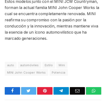
Estos modelos junto con el MINI JCW Countryman,
forman la actual familia MINI John Cooper Works la
cual se encuentra completamente renovada. MINI
reafirma su compromiso con la pasión por la
conducción y la innovación, mientras mantiene viva
la esencia de un ícono automovilístico que ha
marcado generaciones.
auto
automóviles
Estilo
Mini
MINI John Cooper Works
Potencia
Facebook
Twitter
Pinterest
Telegram
Email
What