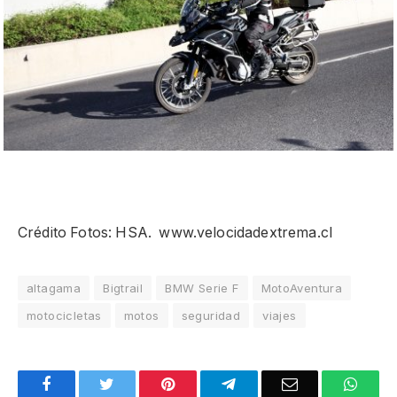
Crédito Fotos: HSA. www.velocidadextrema.cl
altagama
Bigtrail
BMW Serie F
MotoAventura
motocicletas
motos
seguridad
viajes
Facebook
Twitter
Pinterest
Telegram
Email
What