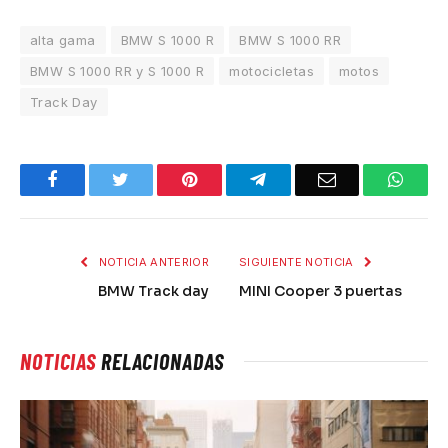
alta gama
BMW S 1000 R
BMW S 1000 RR
BMW S 1000 RR y S 1000 R
motocicletas
motos
Track Day
Facebook
Twitter
Pinterest
Telegram
Email
What
NOTICIA ANTERIOR
SIGUIENTE NOTICIA
BMW Track day
MINI Cooper 3 puertas
NOTICIAS
RELACIONADAS