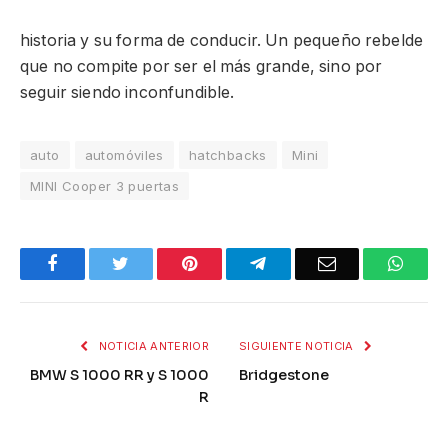
historia y su forma de conducir. Un pequeño rebelde
que no compite por ser el más grande, sino por
seguir siendo inconfundible.
auto
automóviles
hatchbacks
Mini
MINI Cooper 3 puertas
Facebook
Twitter
Pinterest
Telegram
Email
What
NOTICIA ANTERIOR
SIGUIENTE NOTICIA
BMW S 1000 RR y S 1000
Bridgestone
R