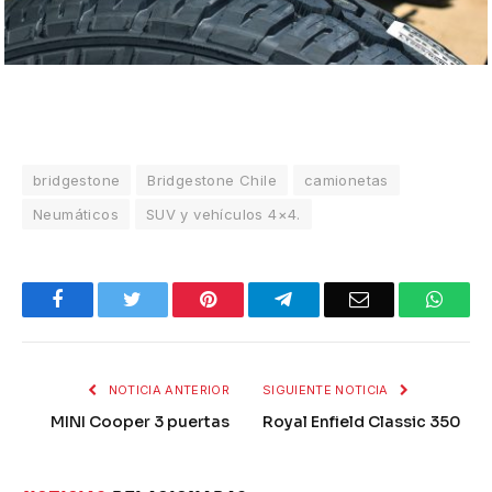
bridgestone
Bridgestone Chile
camionetas
Neumáticos
SUV y vehículos 4×4.
Facebook
Twitter
Pinterest
Telegram
Email
What
NOTICIA ANTERIOR
SIGUIENTE NOTICIA
MINI Cooper 3 puertas
Royal Enfield Classic 350