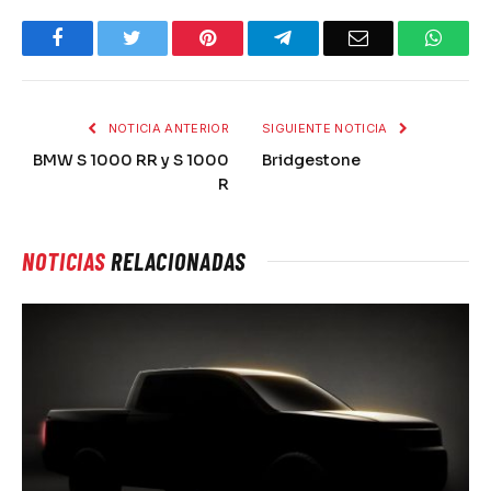
Facebook
Twitter
Pinterest
Telegram
Email
What
NOTICIA ANTERIOR
SIGUIENTE NOTICIA
BMW S 1000 RR y S 1000
Bridgestone
R
NOTICIAS
RELACIONADAS