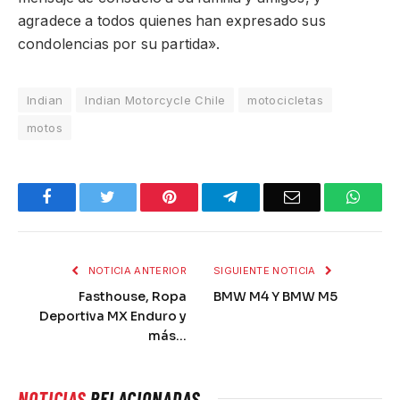
agradece a todos quienes han expresado sus
condolencias por su partida».
Indian
Indian Motorcycle Chile
motocicletas
motos
Facebook
Twitter
Pinterest
Telegram
Email
What
NOTICIA ANTERIOR
SIGUIENTE NOTICIA
Fasthouse, Ropa
BMW M4 Y BMW M5
Deportiva MX Enduro y
más…
NOTICIAS
RELACIONADAS