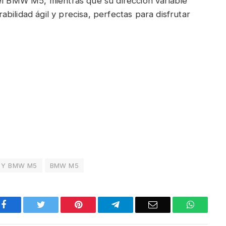
del BMW M5, mientras que su dirección variable
ilidad ágil y precisa, perfectas para disfrutar
 Y BMW M5
BMW M5
Facebook
Twitter
Pinterest
Telegram
Email
WhatsA