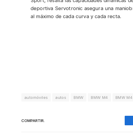
Sport, resalta las capacidades dinámicas 
deportiva Servotronic asegura una maniobrab
al máximo de cada curva y cada recta.
automóviles
autos
BMW
BMW M4
BMW M4
COMPARTIR.