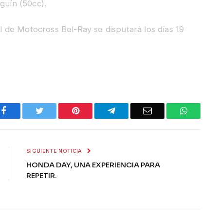
guín (50cc).
de Motocross Bel-Ray se disputará los días 19
Facebook
Twitter
Pinterest
Telegram
Email
WhatsA
SIGUIENTE NOTICIA
HONDA DAY, UNA EXPERIENCIA PARA
REPETIR.