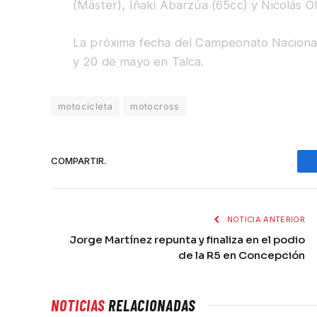
(Máster), Iñaki Abarzúa (65cc) y Nicolás Ol
La próxima fecha del Campeonato Nacional 
y 20 de mayo en Talca.
motocicleta
motocross
COMPARTIR.
NOTICIA ANTERIOR
Jorge Martínez repunta y finaliza en el podio
de la R5 en Concepción
NOTICIAS
RELACIONADAS