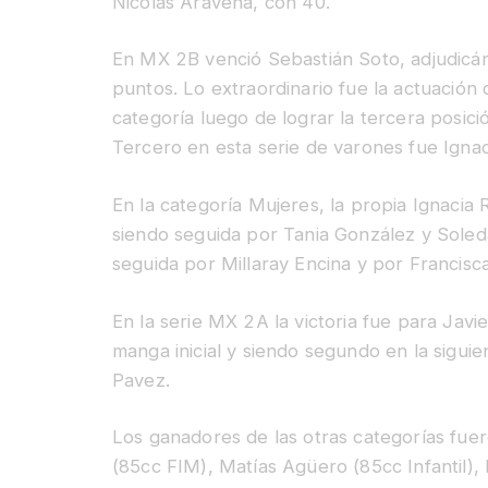
Nicolás Aravena, con 40.
En MX 2B venció Sebastián Soto, adjudicá
puntos. Lo extraordinario fue la actuación 
categoría luego de lograr la tercera posic
Tercero en esta serie de varones fue Igna
En la categoría Mujeres, la propia Ignacia R
siendo seguida por Tania González y Soled
seguida por Millaray Encina y por Francisca
En la serie MX 2A la victoria fue para Jav
manga inicial y siendo segundo en la sigui
Pavez.
Los ganadores de las otras categorías fue
(85cc FIM), Matías Agüero (85cc Infantil)