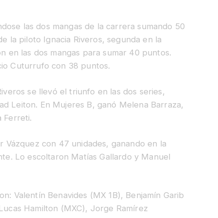
ndose las dos mangas de la carrera sumando 50
de la piloto Ignacia Riveros, segunda en la
ión en las dos mangas para sumar 40 puntos.
cio Cuturrufo con 38 puntos.
iveros se llevó el triunfo en las dos series,
ad Leiton. En Mujeres B, ganó Melena Barraza,
 Ferreti.
ier Vázquez con 47 unidades, ganando en la
ente. Lo escoltaron Matías Gallardo y Manuel
ron: Valentín Benavides (MX 1B), Benjamín Garib
, Lucas Hamilton (MXC), Jorge Ramírez