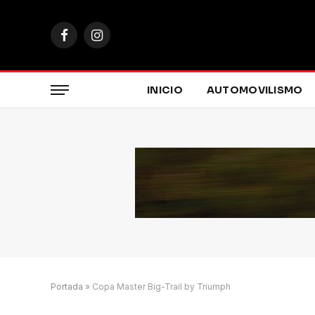
Facebook
Instagram
INICIO
AUTOMOVILISMO
Portada
»
Copa Master Big-Trail by Triumph