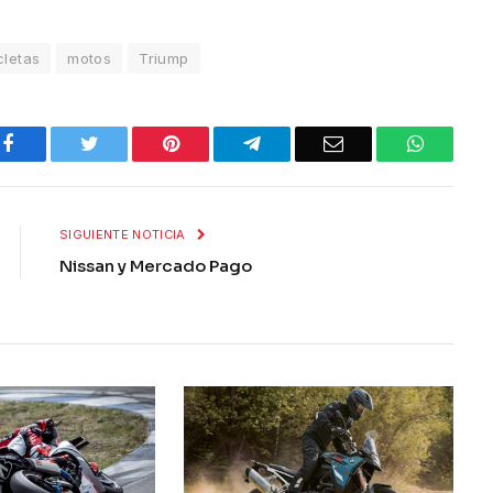
cletas
motos
Triump
Facebook
Twitter
Pinterest
Telegram
Email
WhatsA
SIGUIENTE NOTICIA
Nissan y Mercado Pago