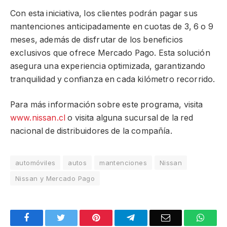
Con esta iniciativa, los clientes podrán pagar sus
mantenciones anticipadamente en cuotas de 3, 6 o 9
meses, además de disfrutar de los beneficios
exclusivos que ofrece Mercado Pago. Esta solución
asegura una experiencia optimizada, garantizando
tranquilidad y confianza en cada kilómetro recorrido.
Para más información sobre este programa, visita
www.nissan.cl
o visita alguna sucursal de la red
nacional de distribuidores de la compañía.
automóviles
autos
mantenciones
Nissan
Nissan y Mercado Pago
Facebook
Twitter
Pinterest
Telegram
Email
What