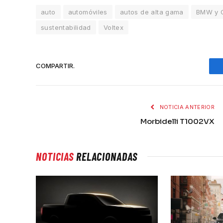
auto
automóviles
autos de alta gama
BMW y C
sustentabilidad
Voltex
COMPARTIR.
NOTICIA ANTERIOR
Morbidelli T1002VX
NOTICIAS
RELACIONADAS