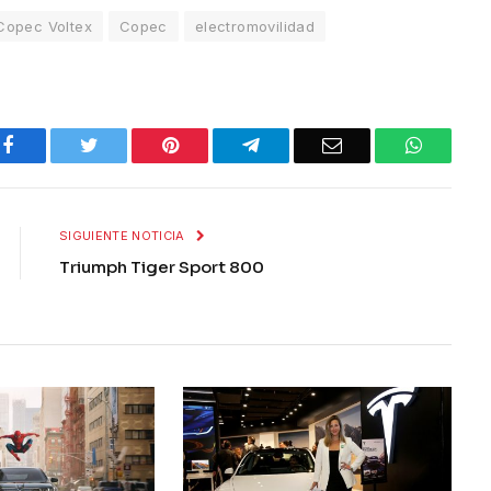
opec Voltex
Copec
electromovilidad
Facebook
Twitter
Pinterest
Telegram
Email
WhatsA
SIGUIENTE NOTICIA
Triumph Tiger Sport 800