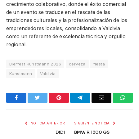
crecimiento colaborativo, donde el éxito comercial
de un evento se traduce en el rescate de las
tradiciones culturales y la profesionalización de los
emprendedores locales, consolidando a Valdivia
como un referente de excelencia técnica y orgullo
regional.
Bierfest Kunstmann 2026
cerveza
fiesta
Kunstmann
Valdivia
Facebook
Twitter
Pinterest
Telegram
Email
What
NOTICIA ANTERIOR
SIGUIENTE NOTICIA
DiDi
BMW R 1300 GS