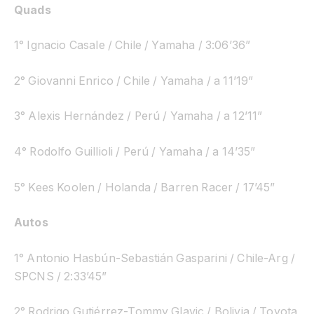
Quads
1° Ignacio Casale / Chile / Yamaha / 3:06’36”
2° Giovanni Enrico / Chile / Yamaha / a 11’19”
3° Alexis Hernández / Perú / Yamaha / a 12’11”
4° Rodolfo Guillioli / Perú / Yamaha / a 14’35”
5° Kees Koolen / Holanda / Barren Racer / 17’45”
Autos
1° Antonio Hasbún-Sebastián Gasparini / Chile-Arg /
SPCNS / 2:33’45”
2° Rodrigo Gutiérrez-Tommy Glavic / Bolivia / Toyota