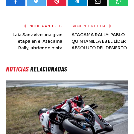
Facebook
Twitter
Pinterest
Telegram
Email
What
NOTICIA ANTERIOR
SIGUIENTE NOTICIA
Laia Sanz vive una gran
ATACAMA RALLY: PABLO
etapa en el Atacama
QUINTANILLA ES EL LÍDER
Rally, abriendo pista
ABSOLUTO DEL DESIERTO
NOTICIAS
RELACIONADAS