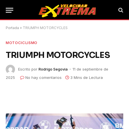
Portada
»
TRIUMPH MOTORCYCLES
MOTOCICLISMO
TRIUMPH MOTORCYCLES
Escrito por
Rodrigo Segovia
11 de septiembre de
2025
No hay comentarios
3 Mins de Lectura