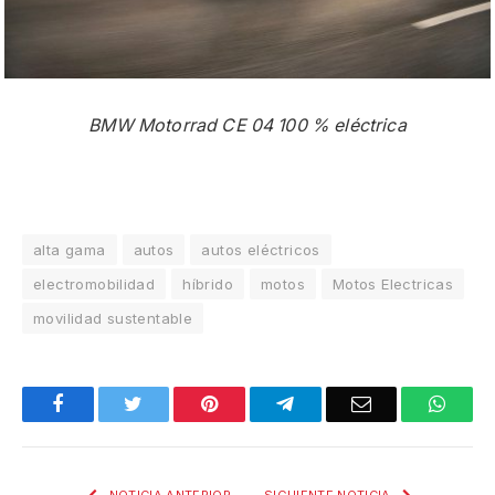
BMW Motorrad CE 04 100 % eléctrica
alta gama
autos
autos eléctricos
electromobilidad
híbrido
motos
Motos Electricas
movilidad sustentable
Facebook
Twitter
Pinterest
Telegram
Email
What