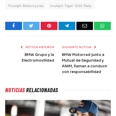
Triumph Motorcycles
triumph Tiger 1200 Rally
Facebook
Twitter
Pinterest
Telegram
Email
What
NOTICIA ANTERIOR
SIGUIENTE NOTICIA
BMW Grupo y la
BMW Motorrad junto a
Electromovilidad
Mutual de Seguridad y
ANIM, llaman a conducir
con responsabilidad
NOTICIAS
RELACIONADAS