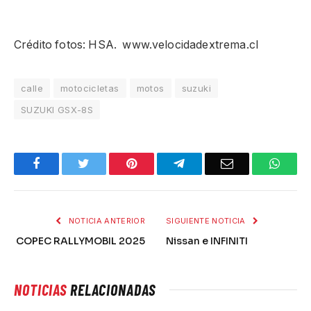
Crédito fotos: HSA. www.velocidadextrema.cl
calle
motocicletas
motos
suzuki
SUZUKI GSX-8S
Facebook
Twitter
Pinterest
Telegram
Email
What
NOTICIA ANTERIOR
SIGUIENTE NOTICIA
COPEC RALLYMOBIL 2025
Nissan e INFINITI
NOTICIAS
RELACIONADAS