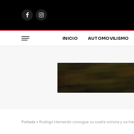
Facebook
Instagram
INICIO
AUTOMOVILISMO
Portada
»
Rodrigo Hernando consigue su cuarta victoria y se tr