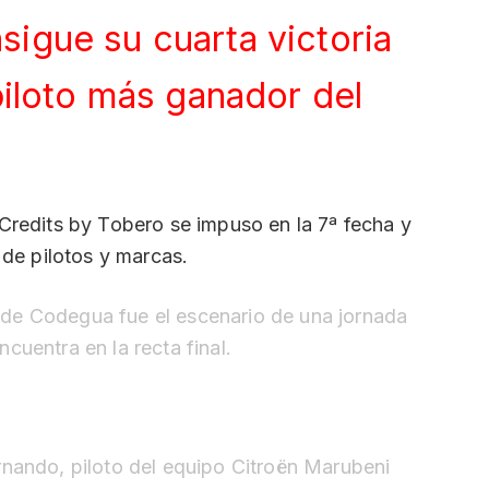
igue su cuarta victoria
piloto más ganador del
Credits by Tobero se impuso en la 7ª fecha y
 de pilotos y marcas.
de Codegua fue el escenario de una jornada
cuentra en la recta final.
rnando, piloto del equipo Citroën Marubeni