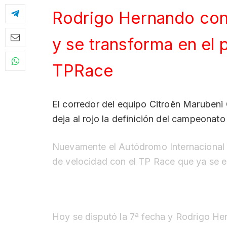
Rodrigo Hernando cons
y se transforma en el 
TP
Race
El corredor del equipo Citroën Marubeni 
deja al rojo la definición del campeonato
Nuevamente el Autódromo Internacional 
de velocidad con el TP Race que ya se en
Hoy se disputó la 7ª fecha y Rodrigo He