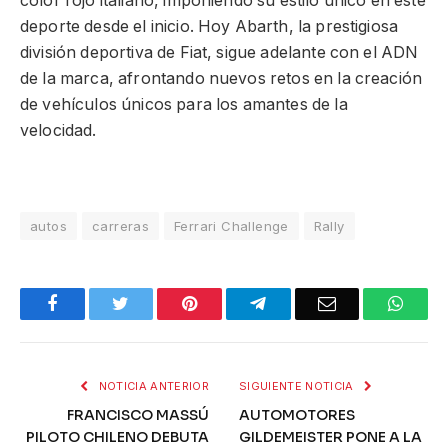
color rojo italiano, imponiendo su estilo único en este
deporte desde el inicio. Hoy Abarth, la prestigiosa
división deportiva de Fiat, sigue adelante con el ADN
de la marca, afrontando nuevos retos en la creación
de vehículos únicos para los amantes de la
velocidad.
autos
carreras
Ferrari Challenge
Rally
Facebook
Twitter
Pinterest
Telegram
Email
What
NOTICIA ANTERIOR
SIGUIENTE NOTICIA
FRANCISCO MASSÚ
AUTOMOTORES
PILOTO CHILENO DEBUTA
GILDEMEISTER PONE A LA