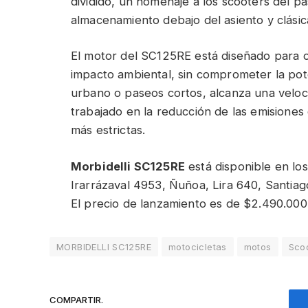
dividido, un homenaje a los scooters del pas
almacenamiento debajo del asiento y clásica
El motor del SC125RE está diseñado para 
impacto ambiental, sin comprometer la pot
urbano o paseos cortos, alcanza una velo
trabajado en la reducción de las emisione
más estrictas.
Morbidelli SC125RE
está disponible en los
Irarrázaval 4953, Ñuñoa, Lira 640, Santia
El precio de lanzamiento es de $2.490.000
MORBIDELLI SC125RE
motocicletas
motos
Sco
COMPARTIR.