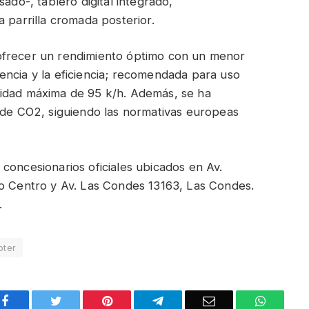
ado-, tablero digital integrado,
 parrilla cromada posterior.
ofrecer un rendimiento óptimo con un menor
encia y la eficiencia; recomendada para uso
cidad máxima de 95 k/h. Además, se ha
s de CO2, siguiendo las normativas europeas
 concesionarios oficiales ubicados en Av.
go Centro y Av. Las Condes 13163, Las Condes.
.
oter
Facebook
Twitter
Pinterest
Telegram
Email
WhatsA