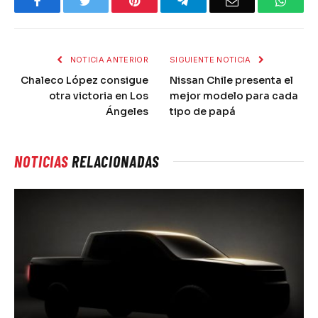
Facebook
Twitter
Pinterest
Telegram
Email
What
NOTICIA ANTERIOR
SIGUIENTE NOTICIA
Chaleco López consigue
Nissan Chile presenta el
otra victoria en Los
mejor modelo para cada
Ángeles
tipo de papá
NOTICIAS
RELACIONADAS