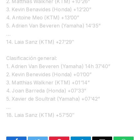
2. Matthias Walkner (KTM) +10’26”
3. Kevin Benavides (Honda) +12’20”
4. Antoine Meo (KTM) +13’00”
5. Adrien Van Beveren (Yamaha) 14’35”
…
14. Laia Sanz (KTM) +27’29″
Clasificación general:
1. Adrien Van Beveren (Yamaha) 14h 37’40”
2. Kevin Benevides (Honda) +01’00”
3. Matthias Walkner (KTM) +01’14”
4. Joan Barreda (Honda) +07’33”
5. Xavier de Soultrait (Yamaha) +07’42”
…
18. Laia Sanz (KTM) +57’50″