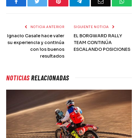
Facebook
Twitter
Pinterest
Telegram
Email
What
NOTICIA ANTERIOR
SIGUIENTE NOTICIA
Ignacio Casale hace valer
EL BORGWARD RALLY
su experiencia y continúa
TEAM CONTINÚA
con los buenos
ESCALANDO POSICIONES
resultados
NOTICIAS
RELACIONADAS