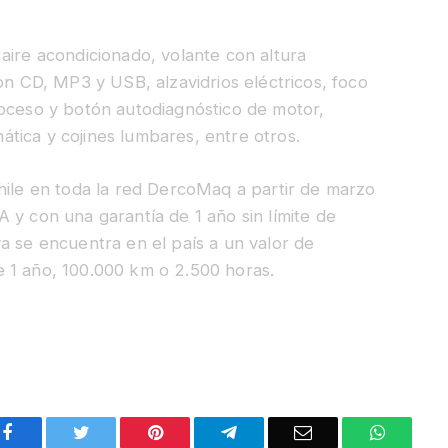
aire acondicionado, volante con altura
on CD, MP3 y USB, alzavidrios eléctricos, foco
roceso y botón autodiagnóstico de motor,
tica y cojines lumbares, entre otros.
hile en toda la red DercoMaq a partir de marzo
 y con una garantía de 1 año sin límite de
a se encuentra en el país a un valor de
 1 año, 100.000 km o 2.500 horas.
Facebook
Twitter
Pinterest
Telegram
Email
WhatsA