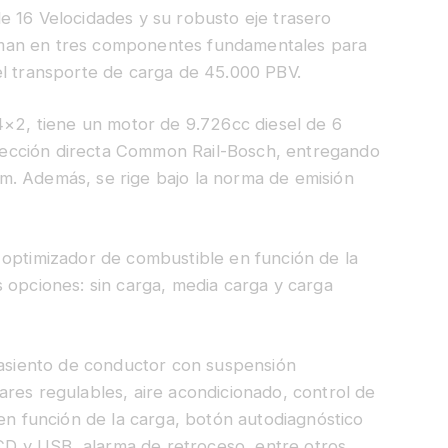
e 16 Velocidades y su robusto eje trasero
man en tres componentes fundamentales para
el transporte de carga de 45.000 PBV.
4×2, tiene un motor de 9.726cc diesel de 6
inyección directa Common Rail-Bosch, entregando
m. Además, se rige bajo la norma de emisión
 optimizador de combustible en función de la
 opciones: sin carga, media carga y carga
, asiento de conductor con suspensión
res regulables, aire acondicionado, control de
 en función de la carga, botón autodiagnóstico
 CD y USB, alarma de retroceso, entre otros.