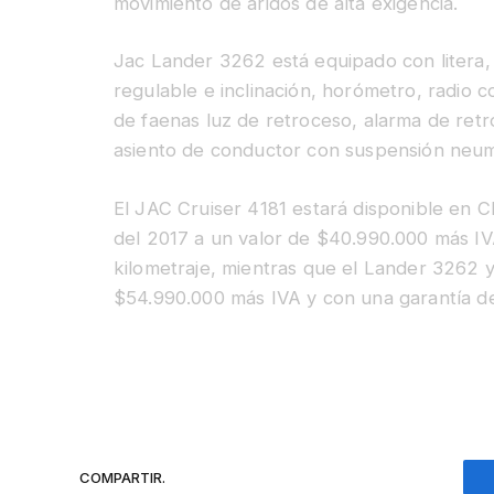
movimiento de áridos de alta exigencia.
Jac Lander 3262 está equipado con litera, 
regulable e inclinación, horómetro, radio c
de faenas luz de retroceso, alarma de ret
asiento de conductor con suspensión neumá
El JAC Cruiser 4181 estará disponible en C
del 2017 a un valor de $40.990.000 más IVA
kilometraje, mientras que el Lander 3262 y
$54.990.000 más IVA y con una garantía de
COMPARTIR.