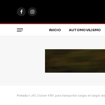
Facebook
Instagram
INICIO
AUTOMOVILISMO
Portada
»
JAC Cruiser 4181: para transportar cargas en largas di