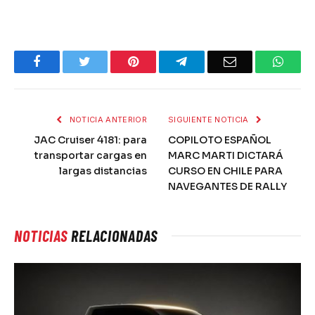
Facebook
Twitter
Pinterest
Telegram
Email
What
NOTICIA ANTERIOR
SIGUIENTE NOTICIA
JAC Cruiser 4181: para
COPILOTO ESPAÑOL
transportar cargas en
MARC MARTI DICTARÁ
largas distancias
CURSO EN CHILE PARA
NAVEGANTES DE RALLY
NOTICIAS
RELACIONADAS