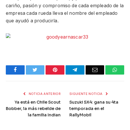
cariño, pasión y compromiso de cada empleado de la
empresa cada rueda lleva el nombre del empleado
que ayudó a producirla.
Facebook
Twitter
Pinterest
Telegram
Email
What
NOTICIA ANTERIOR
SIGUIENTE NOTICIA
Ya está en Chile Scout
Suzuki SX4: gana su 4ta
Bobber, la más rebelde de
temporada en el
la familia Indian
RallyMobil